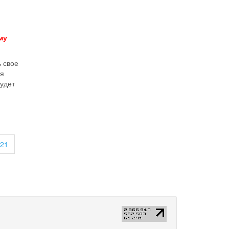
му
 свое
ая
будет
21