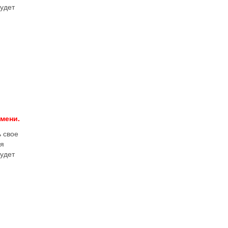
будет
емени.
 свое
ая
будет