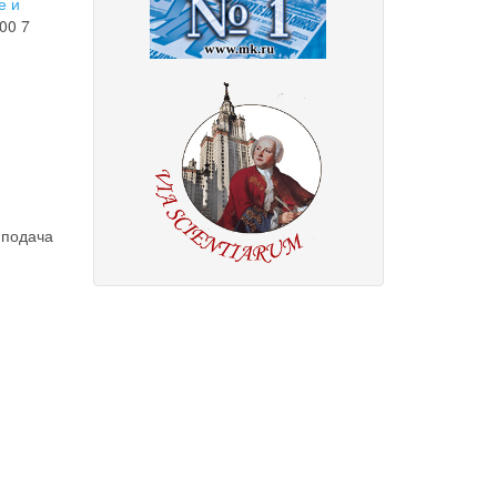
е и
00 7
 подача