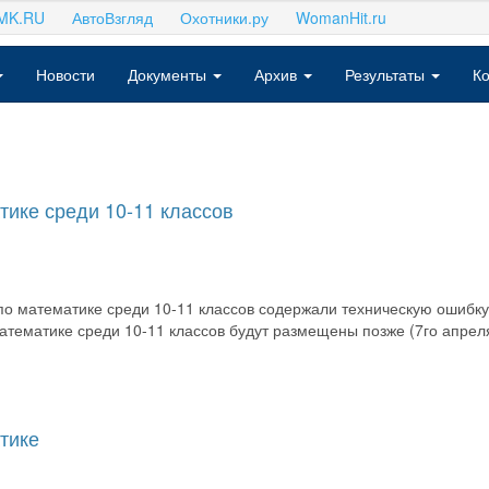
MK.RU
АвтоВзгляд
Охотники.ру
WomanHit.ru
Новости
Документы
Архив
Результаты
Ко
ике среди 10-11 классов
о математике среди 10-11 классов содержали техническую ошибку
тематике среди 10-11 классов будут размещены позже (7го апреля
тике