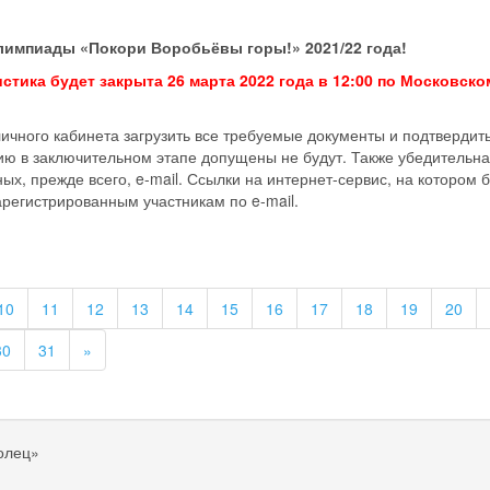
лимпиады «Покори Воробьёвы горы!» 2021/22 года!
стика будет закрыта 26 марта 2022 года в 12:00 по Московско
ичного кабинета загрузить все требуемые документы и подтвердить
тию в заключительном этапе допущены не будут. Также убедительн
х, прежде всего, e-mail. Ссылки на интернет-сервис, на котором 
арегистрированным участникам по e-mail.
10
11
12
13
14
15
16
17
18
19
20
30
31
»
олец»