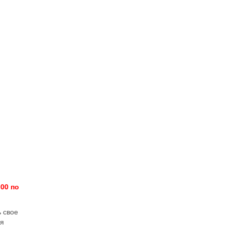
00 по
 свое
ая