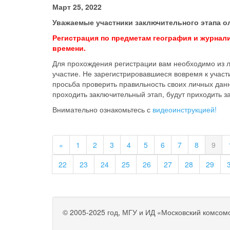
Март 25, 2022
Уважаемые участники заключительного этапа о
Регистрация по предметам география и журнали
времени.
Для прохождения регистрации вам необходимо из л
участие. Не зарегистрировавшиеся вовремя к учас
просьба проверить правильность своих личных данны
проходить заключительный этап, будут приходить з
Внимательно ознакомьтесь с
видеоинструкцией!
«
1
2
3
4
5
6
7
8
9
22
23
24
25
26
27
28
29
© 2005-2025 год, МГУ и ИД «Московский комсом