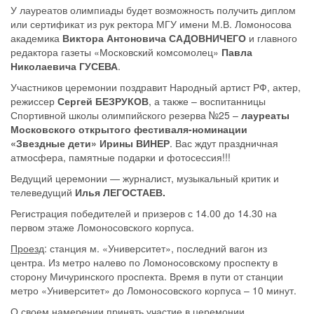
У лауреатов олимпиады будет возможность получить диплом
или сертификат из рук ректора МГУ имени М.В. Ломоносова
академика
Виктора Антоновича САДОВНИЧЕГО
и главного
редактора газеты «Московский комсомолец»
Павла
Николаевича ГУСЕВА
.
Участников церемонии поздравит Народный артист РФ, актер,
режиссер
Сергей БЕЗРУКОВ
, а также – воспитанницы
Спортивной школы олимпийского резерва №25 –
лауреаты
Московского открытого фестиваля-номинации
«Звездные дети» Ирины ВИНЕР
. Вас ждут праздничная
атмосфера, памятные подарки и фотосессия!!!
Ведущий церемонии — журналист, музыкальный критик и
телеведущий
Илья ЛЕГОСТАЕВ.
Регистрация победителей и призеров с 14.00 до 14.30 на
первом этаже Ломоносовского корпуса.
Проезд
: станция м. «Университет», последний вагон из
центра. Из метро налево по Ломоносовскому проспекту в
сторону Мичуринского проспекта. Время в пути от станции
метро «Университет» до Ломоносовского корпуса – 10 минут.
О своем намерении принять участие в церемонии,