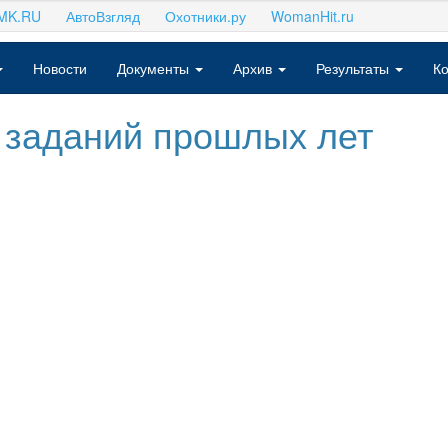
MK.RU
АвтоВзгляд
Охотники.ру
WomanHit.ru
Новости
Документы
Архив
Результаты
Ко
 заданий прошлых лет